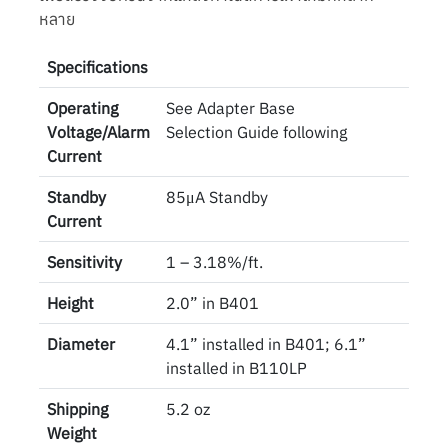
หลาย
Specifications
Operating
See Adapter Base
Voltage/Alarm
Selection Guide following
Current
Standby
85μA Standby
Current
Sensitivity
1 – 3.18%/ft.
Height
2.0” in B401
Diameter
4.1” installed in B401; 6.1”
installed in B110LP
Shipping
5.2 oz
Weight