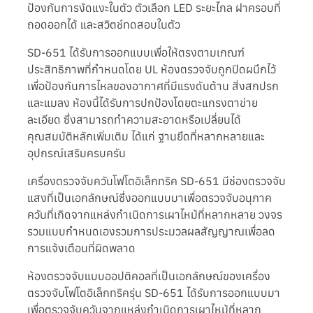
ป้องกันการงัดแงะในตัว ตัวเลือก LED ระยะไกล ฝาครอบที่
ถอดออกได้ และสวิตช์ทดสอบในตัว
SD-651 ได้รับการออกแบบเพื่อให้ตรงตามเกณฑ์
ประสิทธิภาพที่กำหนดโดย UL ห้องตรวจจับถูกปิดผนึกไว้
เพื่อป้องกันการไหลของอากาศที่มีแรงดันต้าน สิ่งสกปรก
และแมลง ห้องนี้ได้รับการปกป้องโดยตะแกรงตาข่าย
ละเอียด ซึ่งสามารถทำความสะอาดหรือเปลี่ยนได้
คุณสมบัติหลักเพิ่มเติม ได้แก่ ฐานยึดที่หลากหลายและ
อุปกรณ์เสริมครบครัน
เครื่องตรวจจับควันโฟโตอิเล็กทริค SD-651 มีช่องตรวจจับ
แสงที่เป็นเอกลักษณ์ซึ่งออกแบบมาเพื่อตรวจจับอนุภาค
ควันที่เกิดจากแหล่งกำเนิดการเผาไหม้ที่หลากหลาย วงจร
รวมแบบกำหนดเองรวมการประมวลผลสัญญาณเพื่อลด
การแจ้งเตือนที่ผิดพลาด
ห้องตรวจจับแบบออปติคอลที่เป็นเอกลักษณ์ของเครื่อง
ตรวจจับโฟโตอิเล็กทริครุ่น SD-651 ได้รับการออกแบบมา
เพื่อตรวจจับควันจากแหล่งกำเนิดการเผาไหม้ที่หลาก